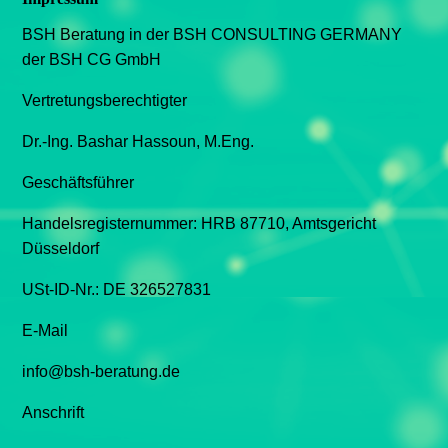
BSH Beratung in der BSH CONSULTING GERMANY
der BSH CG GmbH
Vertretungsberechtigter
Dr.-Ing. Bashar Hassoun, M.Eng.
Geschäftsführer
Handelsregisternummer: HRB 87710, Amtsgericht
Düsseldorf
USt-ID-Nr.: DE 326527831
E-Mail
info@bsh-beratung.de
Anschrift