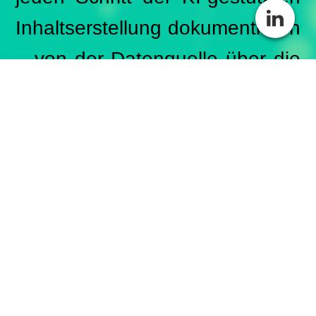
Inhaltserstellung dokumentieren
– von der Datenquelle über die
Prompt-Formulierung bis zur
finalen Ausgabe.
2. Noch bevor ein Bericht
geschrieben wird, modellieren
wir potenzielle Fehlerquellen:
Halluzinationen der KI, veraltete
Trainingsdaten, Kontextverlust
oder fachliche Inkonsistenzen.