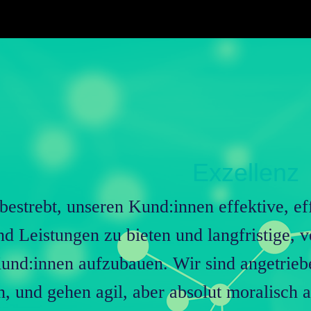
Exzellenz
bestrebt, unseren Kund:innen effektive, ef
d Leistungen zu bieten und langfristige, 
und:innen aufzubauen. Wir sind angetrieb
n, und gehen agil, aber absolut moralisch