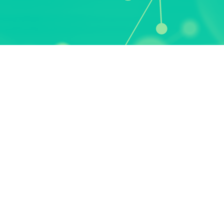
Menschheit
d fest davon überzeugt, dass der wertvolls
sation der Mensch ist. Wir helfen bei der
lichen Talents. Wir sind der Ansicht, dass
sressourcen sind. Dabei betonen wir imme
unantastbar ist.
Vertraulichke