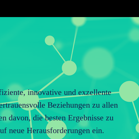
fiziente, innovative und exzellente
vertrauensvolle Beziehungen zu allen
en davon, die besten Ergebnisse zu
 auf neue Herausforderungen ein.