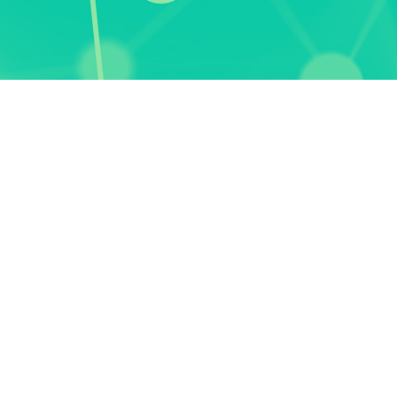
te Teil jedes Unternehmens/jeder
 nachhaltigen Entwicklung ihres
 menschliche Fehler nachhaltige
r, dass die Würde des Menschen
it